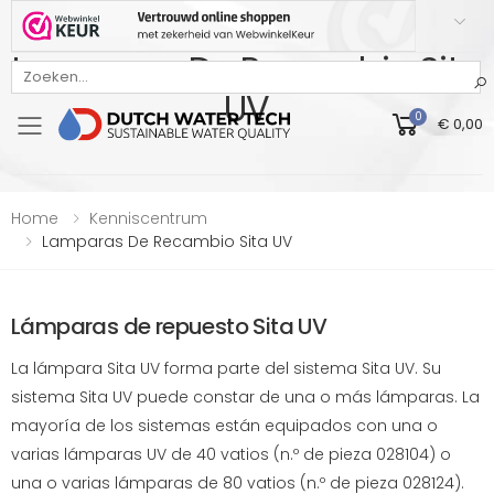
Lamparas De Recambio Sita
Bekijk onze Webwinkelkeur beoordeling
UV
0
€ 0,00
Toggle mobile menu
Home
Kenniscentrum
Lamparas De Recambio Sita UV
Lámparas de repuesto Sita UV
La lámpara Sita UV forma parte del sistema Sita UV. Su
sistema Sita UV puede constar de una o más lámparas. La
mayoría de los sistemas están equipados con una o
varias lámparas UV de 40 vatios (n.º de pieza 028104) o
una o varias lámparas de 80 vatios (n.º de pieza 028124).