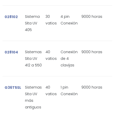
Sistema
30
4 pin
9000 horas
028102
Sita UV
vatios
Conexión
405
Sistemas
40
Conexión
9000 horas
028104
Sita UV
vatios
de 4
412 a 550
clavijas
Sistemas
40
1 pin
9000 horas
G36T5SL
Sita UV
vatios
Conexión
más
antiguos