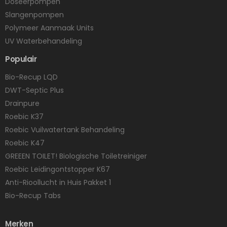
Doseerpompen
Slangenpompen
Polymeer Aanmaak Units
UV Waterbehandeling
Populair
Bio-Recup LQD
DWT-Septic Plus
Drainpure
Roebic K37
Roebic Vuilwatertank Behandeling
Roebic K47
GREEEN TOILET! Biologische Toiletreiniger
Roebic Leidingontstopper K67
Anti-Rioollucht in Huis Pakket 1
Bio-Recup Tabs
Merken