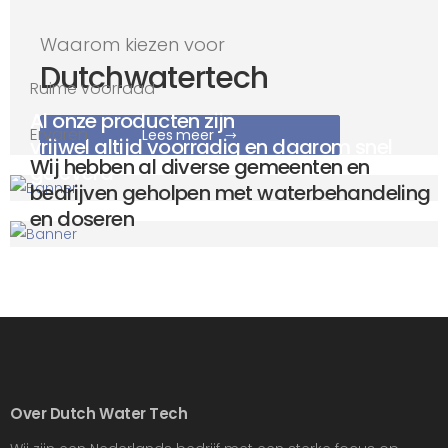
Waarom kiezen voor
Dutchwatertech
Ruime voorraad
Al onze producten zijn
Ervaren
Lees meer
vrijwel altijd voorradig en daarom snel
Wij hebben al diverse gemeenten en
geleverd
bedrijven geholpen met waterbehandeling
en doseren
Over Dutch Water Tech