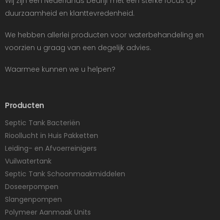
Wij zijn een Nederlands bedrijf met een sterke focus op
duurzaamheid en klanttevredenheid.
We hebben allerlei producten voor waterbehandeling en
voorzien u graag van een degelijk advies.
Waarmee kunnen we u helpen?
Producten
Septic Tank Bacteriën
Rioollucht in Huis Pakketten
Leiding- en Afvoerreinigers
Vuilwatertank
Septic Tank Schoonmaakmiddelen
Doseerpompen
Slangenpompen
Polymeer Aanmaak Units