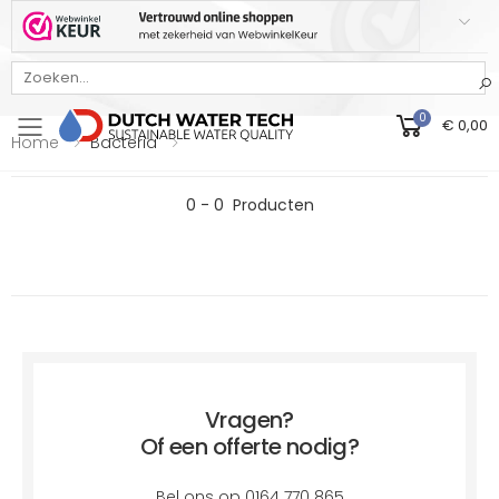
Bekijk onze Webwinkelkeur beoordeling
0
€ 0,00
Toggle mobile menu
Home
Bacteria
0 - 0
Producten
Vragen?
Of een offerte nodig?
Bel ons op 0164 770 865