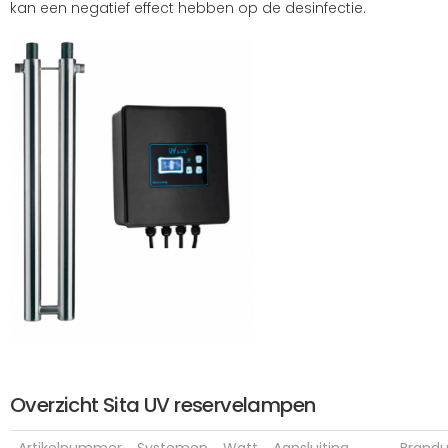
kan een negatief effect hebben op de desinfectie.
Overzicht Sita UV reservelampen
Artikelnummer
Systemen
Watt
Aansluiting
Brandu