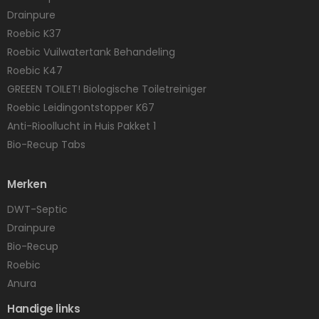
Drainpure
Roebic K37
Roebic Vuilwatertank Behandeling
Roebic K47
GREEEN TOILET! Biologische Toiletreiniger
Roebic Leidingontstopper K67
Anti-Rioollucht in Huis Pakket 1
Bio-Recup Tabs
Merken
DWT-Septic
Drainpure
Bio-Recup
Roebic
Anura
Handige links