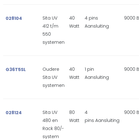
Sita UV
40
4 pins
9000 
028104
412 t/m
Watt
Aansluiting
550
systemen
Oudere
40
1 pin
9000 
G36T5SL
Sita UV
Watt
Aansluiting
systemen
Sita UV
80
4
9000 
028124
480 en
Watt
pins Aansluiting
Rack 80/-
system