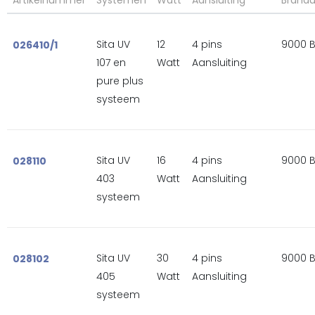
Sita UV
12
4 pins
9000 
026410/1
107 en
Watt
Aansluiting
pure plus
systeem
Sita UV
16
4 pins
9000 
028110
403
Watt
Aansluiting
systeem
Sita UV
30
4 pins
9000 
028102
405
Watt
Aansluiting
systeem