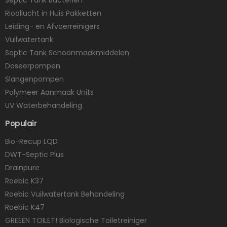
Septic Tank Bacteriën
Rioollucht in Huis Pakketten
Leiding- en Afvoerreinigers
Vuilwatertank
Septic Tank Schoonmaakmiddelen
Doseerpompen
Slangenpompen
Polymeer Aanmaak Units
UV Waterbehandeling
Populair
Bio-Recup LQD
DWT-Septic Plus
Drainpure
Roebic K37
Roebic Vuilwatertank Behandeling
Roebic K47
GREEEN TOILET! Biologische Toiletreiniger