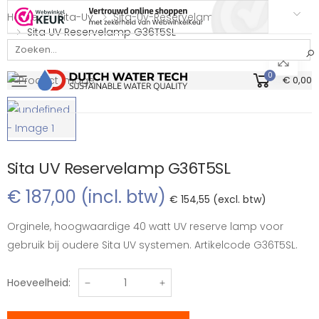
Home
Sita-Uv
Sita-Uv-Reservelampen
Sita UV Reservelamp G36T5SL
Bekijk onze Webwinkelkeur beoordeling
0
€ 0,00
Toggle mobile menu
Sita UV Reservelamp G36T5SL
€ 187,00 (incl. btw)
€ 154,55 (excl. btw)
Orginele, hoogwaardige 40 watt UV reserve lamp voor
gebruik bij oudere Sita UV systemen. Artikelcode G36T5SL.
Hoeveelheid: