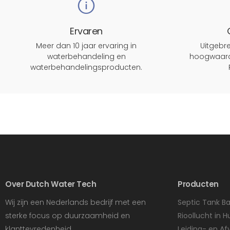
Ervaren
Meer dan 10 jaar ervaring in
Uitgeb
waterbehandeling en
hoogwaard
waterbehandelingsproducten.
Over Dutch Water Tech
Producten
Wij zijn een Nederlands bedrijf met een
Septic Tank Ba
sterke focus op duurzaamheid en
Rioollucht in H
klanttevredenheid.
Leiding- en Af