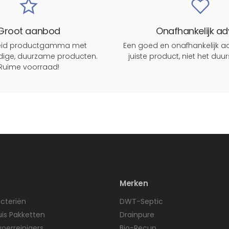
Groot aanbod
Onafhankelijk ad
reid productgamma met
Een goed en onafhankelijk ad
ige, duurzame producten.
juiste product, niet het duu
Ruime voorraad!
Merken
cteriën
DWT-Septic
uis Pakketten
Drainpure
voerreinigers
Bio-Recup