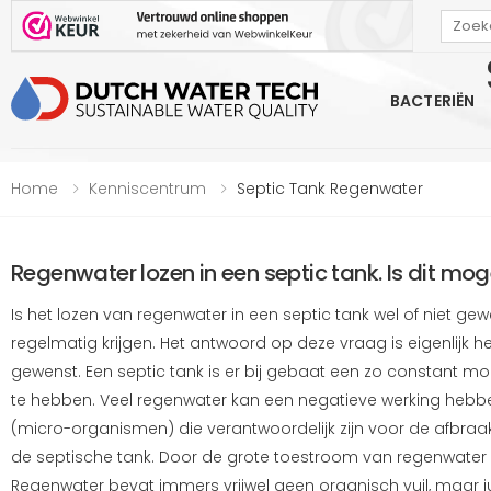
Bekijk onze Webwinkelkeur beoordeling
BACTERIËN
Home
Kenniscentrum
Septic Tank Regenwater
Regenwater lozen in een septic tank. Is dit moge
Is het lozen van regenwater in een septic tank wel of niet gewe
regelmatig krijgen. Het antwoord op deze vraag is eigenlijk heel
gewenst. Een septic tank is er bij gebaat een zo constant mo
te hebben. Veel regenwater kan een negatieve werking heb
(micro-organismen) die verantwoordelijk zijn voor de afbraak 
de septische tank. Door de grote toestroom van regenwater w
Regenwater bevat immers vrijwel geen organisch vuil, maar 