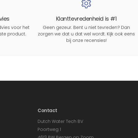
vies
Klanttevredenheid is #1
vies voor het
Geen gezeur. Bent u niet tevreden? Dan
rste product.
zorgen we dat u dat wel wordt. Kijk ook eens
bij onze recensies!
Contact
Dutch Water Tech BV
Poortweg 1
4613 BW Bergen op Zoom