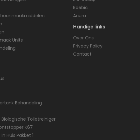
Roebic
Schoonmaakmiddelen
Anura
n
Handige links
en
Over Ons
maak Units
Privacy Policy
ndeling
Contact
D
us
tertank Behandeling
 Biologische Toiletreiniger
gontstopper K67
 in Huis Pakket 1