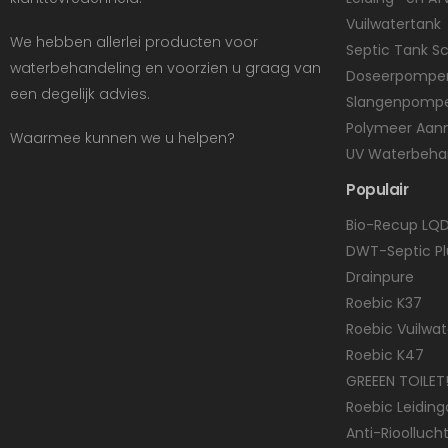
Vuilwatertank
We hebben allerlei producten voor
Septic Tank 
waterbehandeling en voorzien u graag van
Doseerpompe
een degelijk advies.
Slangenpomp
Polymeer Aan
Waarmee kunnen we u helpen?
UV Waterbeha
Populair
Bio-Recup LQ
DWT-Septic Pl
Drainpure
Roebic K37
Roebic Vuilwa
Roebic K47
GREEEN TOILET!
Roebic Leidin
Anti-Rioollucht