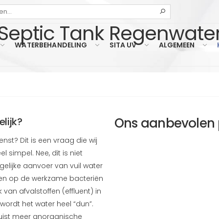
Zoeken
Septic Tank Regenwate
WATERBEHANDELING
SITA UV
ALGEMEEN
Ons aanbevolen 
lijk?
nst? Dit is een vraag die wij
 simpel. Nee, dit is niet
gelijke aanvoer van vuil water
ben op de werkzame bacteriën
van afvalstoffen (effluent) in
ordt het water heel “dun”.
juist meer anorganische