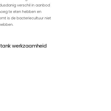
 dusdanig verschil in aanbod
enoeg te eten hebben en
omt is de bacteriecultuur niet
 hebben.
ic tank werkzaamheid