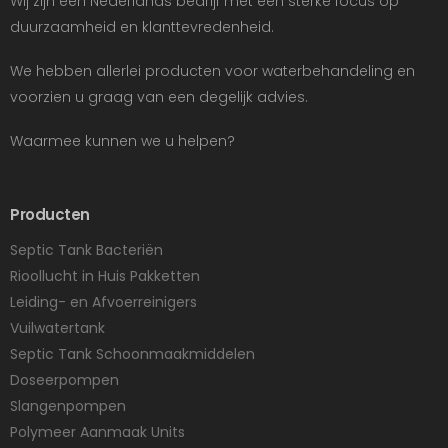
Wij zijn een Nederlands bedrijf met een sterke focus op
duurzaamheid en klanttevredenheid.
We hebben allerlei producten voor waterbehandeling en
voorzien u graag van een degelijk advies.
Waarmee kunnen we u helpen?
Producten
Septic Tank Bacteriën
Rioollucht in Huis Pakketten
Leiding- en Afvoerreinigers
Vuilwatertank
Septic Tank Schoonmaakmiddelen
Doseerpompen
Slangenpompen
Polymeer Aanmaak Units