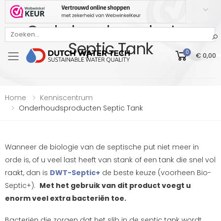
Onderhoudsproducten
Bekijk onze Webwinkelkeur beoordeling
Septic Tank
0
€ 0,00
Toggle mobile menu
Home
Kenniscentrum
Onderhoudsproducten Septic Tank
Wanneer de biologie van de septische put niet meer in
orde is, of u veel last heeft van stank of een tank die snel vol
raakt, dan is
DWT-Septic+
de beste keuze (voorheen Bio-
Septic+).
Met het gebruik van dit product voegt u
enorm veel extra bacteriën toe.
Bacteriën die zorgen dat het slib in de septic tank wordt