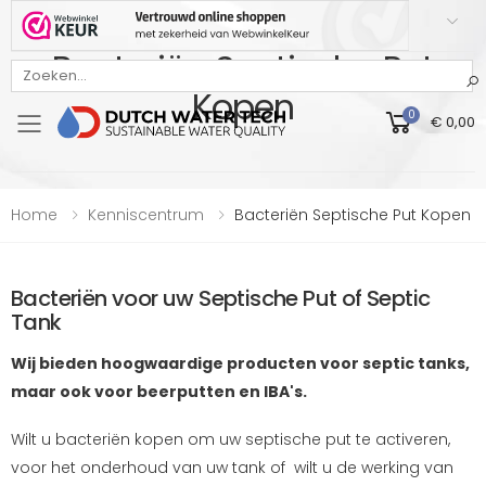
Bacteriën Septische Put
Bekijk onze Webwinkelkeur beoordeling
Kopen
0
€ 0,00
Toggle mobile menu
Home
Kenniscentrum
Bacteriën Septische Put Kopen
Bacteriën voor uw Septische Put of Septic
Tank
Wij bieden hoogwaardige producten voor septic tanks,
maar ook voor beerputten en IBA's.
Wilt u bacteriën kopen om uw septische put te activeren,
voor het onderhoud van uw tank of wilt u de werking van