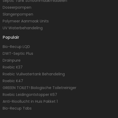
Septic Tank Schoonmaakmiddelen
Doseerpompen
Slangenpompen
Polymeer Aanmaak Units
UV Waterbehandeling
Populair
Bio-Recup LQD
DWT-Septic Plus
Drainpure
Roebic K37
Roebic Vuilwatertank Behandeling
Roebic K47
GREEEN TOILET! Biologische Toiletreiniger
Roebic Leidingontstopper K67
Anti-Rioollucht in Huis Pakket 1
Bio-Recup Tabs