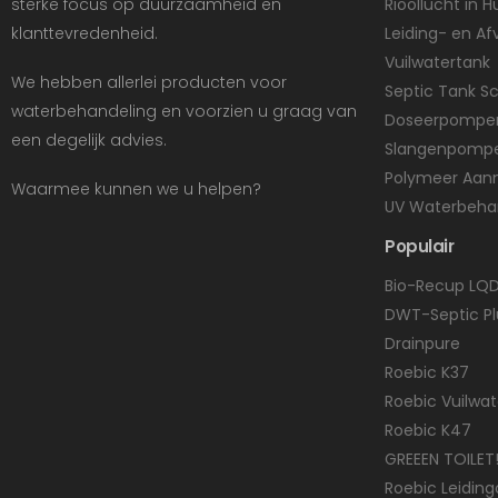
sterke focus op duurzaamheid en
Rioollucht in H
klanttevredenheid.
Leiding- en Af
Vuilwatertank
We hebben allerlei producten voor
Septic Tank 
waterbehandeling en voorzien u graag van
Doseerpompe
een degelijk advies.
Slangenpomp
Polymeer Aan
Waarmee kunnen we u helpen?
UV Waterbeha
Populair
Bio-Recup LQ
DWT-Septic Pl
Drainpure
Roebic K37
Roebic Vuilwa
Roebic K47
GREEEN TOILET!
Roebic Leidin