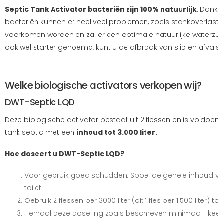
Septic Tank Activator bacteriën zijn 100% natuurlijk
. Dan
bacteriën kunnen er heel veel problemen, zoals stankoverlas
voorkomen worden en zal er een optimale natuurlijke waterzuiv
ook wel starter genoemd, kunt u de afbraak van slib en afva
Welke biologische activators verkopen wij?
DWT-Septic LQD
Deze biologische activator bestaat uit 2 flessen en is voldo
tank septic met een
inhoud tot 3.000 liter.
Hoe doseert u DWT-Septic LQD?
Voor gebruik goed schudden. Spoel de gehele inhoud 
toilet.
Gebruik 2 flessen per 3000 liter (of: 1 fles per 1.500 liter)
Herhaal deze dosering zoals beschreven minimaal 1 keer