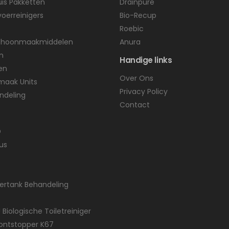
uis Pakketten
Drainpure
voerreinigers
Bio-Recup
Roebic
Schoonmaakmiddelen
Anura
n
Handige links
en
Over Ons
maak Units
Privacy Policy
ndeling
Contact
D
us
tertank Behandeling
 Biologische Toiletreiniger
gontstopper K67