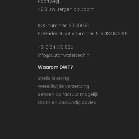
Poortweg 1
4613 BW Bergen op Zoom
KvK-nummer: 20166033
BTW-identificatienummer: NL821841142B01
+31 0164 770 865
info@dutchwatertech.nl
Waarom DWT?
Snelle levering
Wereldwijde verzending
Betalen op factuur mogelijk
Gratis en deskundig advies