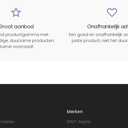
Groot aanbod
Onafhankelijk ad
reid productgamma met
Een goed en onafhankelijk ad
ige, duurzame producten.
juiste product, niet het duu
Ruime voorraad!
Merken
cteriën
DWT-Septic