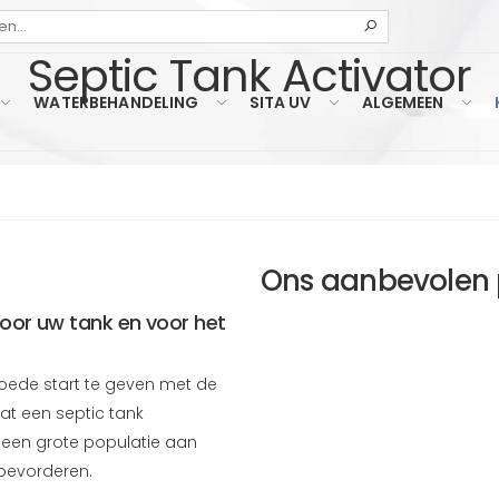
Zoeken
Septic Tank Activator
WATERBEHANDELING
SITA UV
ALGEMEEN
Ons aanbevolen 
oor uw tank en voor het
goede start te geven met de
at een septic tank
t een grote populatie aan
n bevorderen.