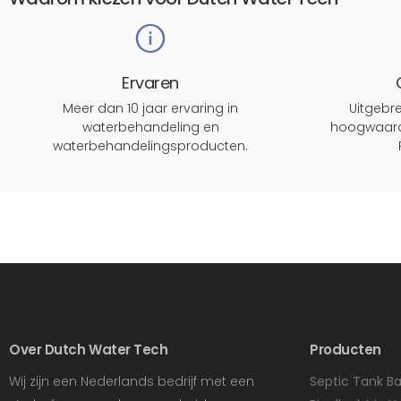
Ervaren
Meer dan 10 jaar ervaring in
Uitgeb
waterbehandeling en
hoogwaard
waterbehandelingsproducten.
Over Dutch Water Tech
Producten
Wij zijn een Nederlands bedrijf met een
Septic Tank Ba