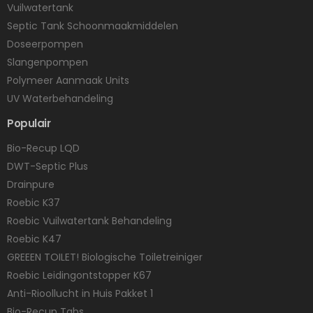
Vuilwatertank
Septic Tank Schoonmaakmiddelen
Doseerpompen
Slangenpompen
Polymeer Aanmaak Units
UV Waterbehandeling
Populair
Bio-Recup LQD
DWT-Septic Plus
Drainpure
Roebic K37
Roebic Vuilwatertank Behandeling
Roebic K47
GREEEN TOILET! Biologische Toiletreiniger
Roebic Leidingontstopper K67
Anti-Rioollucht in Huis Pakket 1
Bio-Recup Tabs