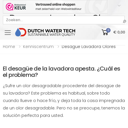
Desague Lavadora Olores
Bekijk onze Webwinkelkeur beoordeling
0
€ 0,00
Toggle mobile menu
Home
Kenniscentrum
Desague Lavadora Olores
El desagüe de la lavadora apesta. ¿Cuál es
el problema?
¿Sufre un olor desagradable procedente del desagüe de
su lavadora? Este problema es habitual, sobre todo
cuando llueve o hace frío, y deja toda la casa impregnada
de un olor desagradable. Pero no se preocupe, tenemos la
solución perfecta para usted.