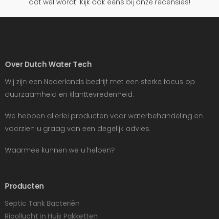
dat wel wordt. Kijk ook eens bij onze recensies!
Over Dutch Water Tech
Wij zijn een Nederlands bedrijf met een sterke focus op
duurzaamheid en klanttevredenheid.
We hebben allerlei producten voor waterbehandeling en
voorzien u graag van een degelijk advies.
Waarmee kunnen we u helpen?
Producten
Septic Tank Bacteriën
Rioollucht in Huis Pakketten