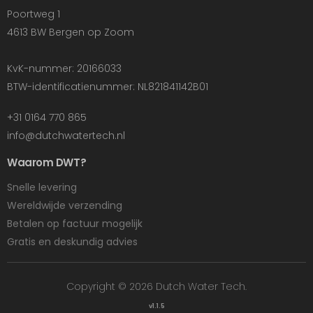
Poortweg 1
4613 BW Bergen op Zoom
KvK-nummer: 20166033
BTW-identificatienummer: NL821841142B01
+31 0164 770 865
info@dutchwatertech.nl
Waarom DWT?
Snelle levering
Wereldwijde verzending
Betalen op factuur mogelijk
Gratis en deskundig advies
Copyright © 2026 Dutch Water Tech.
v1.1.5