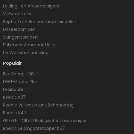
Leiding- en Afvoerreinigers
Vuilwatertank
Septic Tank Schoonmaakmiddelen
Doseerpompen
Slangenpompen
Polymeer Aanmaak Units
UV Waterbehandeling
Populair
Bio-Recup LQD
DWT-Septic Plus
Drainpure
Roebic K37
Roebic Vuilwatertank Behandeling
Roebic K47
GREEEN TOILET! Biologische Toiletreiniger
Roebic Leidingontstopper K67