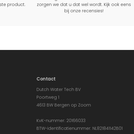
rste product.
zorgen we dat u dat wel wordt. Kijk ook eens
bij onze recensies!
Contact
Dutch Water Tech BV
Poortweg 1
4613 BW Bergen op Zoom
KvK-nummer: 20166033
BTW-identificatienummer: NL821841142B01