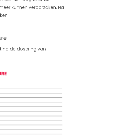
 meer kunnen veroorzaken. Na
aken.
ure
urt na de dosering van