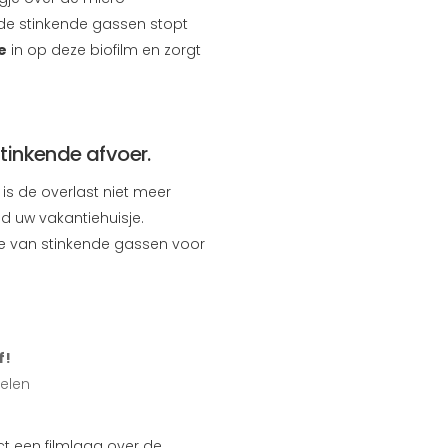
 de stinkende gassen stopt
e
in op deze biofilm en zorgt
tinkende afvoer.
 is de overlast niet meer
d uw vakantiehuisje.
tie van stinkende gassen voor
f!
elen
ct een filmlaag over de