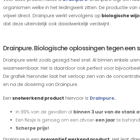
organismen welke in het leidingwerk zitten. De productie van
vrijwel direct. Drainpure werkt vervolgens op
biologische wijz
dat deze uiteindelijk ook daadwerkelijk verdwijnt.
Drainpure. Biologische oplossingen tegen een s
Drainpure werkt zoals gezegd heel snel. Al binnen enkele uren
waarneembaar. Het is daardoor ook perfect voor bijvoorbeel
De grafiek hieronder laat het verloop zien van de concentra
en na de dosering van Drainpure.
Een
snelwerkend product
hiervoor is
Drainpure
.
In 99% van de gevallen al
binnen 3 uur van de stank a
Een flesje is genoeg om een afvoer
een jaar
te behand
Scherpe prijs!
Drainpure is een
preventief werkend product.
Het legt dire