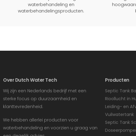
waterbehandeling en
hoogwaard
waterbehandelingsproducten.
Over Dutch Water Tech
Producten
Wij zijn een Nederlands bedrijf met een
Septic Tank Ba
sterke focus op duurzaamheid en
Rioollucht in H
klanttevredenheid.
Leiding- en Af
Vuilwatertank
We hebben allerlei producten voor
Septic Tank 
waterbehandeling en voorzien u graag van
Doseerpompe
een degelijk advies.