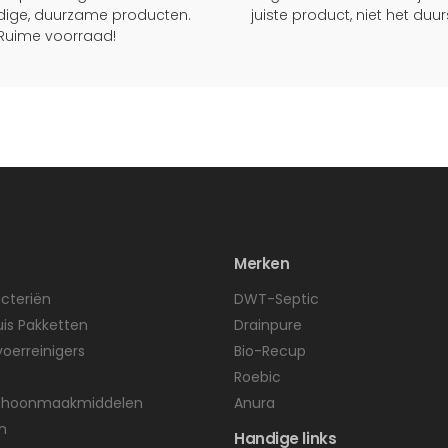
ige, duurzame producten.
juiste product, niet het duu
Ruime voorraad!
Merken
cteriën
DWT-Septic
uis Pakketten
Drainpure
voerreinigers
Bio-Recup
Roebic
Schoonmaakmiddelen
Anura
n
Handige links