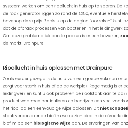
systeem werken om een rioollucht in huis op te sporen. De k
de rook generator liggen zo rond de €150, eventuele hers
bovenop deze prijs. Zoals u op de pagina "oorzaken" kunt le
dat de afbraak processen van bacteriën in het leidingwerk zo
Om deze problematiek aan te pakken is er een bewezen,
zee
de markt: Drainpure.
Rioollucht in huis oplossen met Drainpure
Zoals eerder gezegd is de hulp van een goede vakman onontb
zorgt voor stank in huis of op de werkplek. Regelmatig is er e
leidingwerk en kunt u ook proberen de rioolstank aan te pa
product waarmee particulieren en bedrijven een veel voork
het riool op een eenvoudige wijze oplossen. Dit
niet schadel
stank veroorzakende biofilm welke zich diep in de afvoerleid
biofilm op een
biologische wijze
aan. De ervaringen van onze