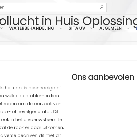
Zoeken
ollucht in Huis Oplossi
WATERBEHANDELING
SITA UV
ALGEMEEN
Ons aanbevolen 
Als het riool is beschadigd of
man welke de problemen kan
 methoden om de oorzaak van
ook- of nevelgenerator. Dit
 rook in het afvoersysteem te
zal de rook er daar uitkomen,
iverse bedrijven dit met dit