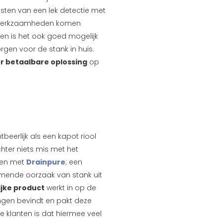
osten van een lek detectie met
telwerkzaamheden komen
zen is het ook goed mogelijk
rgen voor de stank in huis.
r betaalbare oplossing
op
eerlijk als een kapot riool
chter niets mis met het
kken met
Drainpure
; een
omende oorzaak van stank uit
ijke product
werkt in op de
ingen bevindt en pakt deze
 klanten is dat hiermee veel