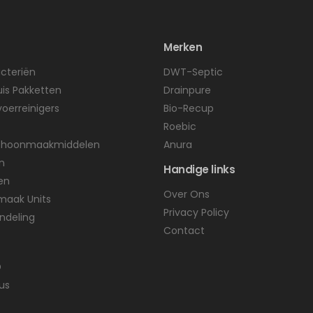
Merken
cteriën
DWT-Septic
uis Pakketten
Drainpure
voerreinigers
Bio-Recup
Roebic
Schoonmaakmiddelen
Anura
n
Handige links
en
Over Ons
maak Units
Privacy Policy
ndeling
Contact
D
us