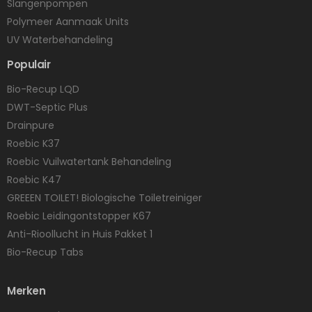
Slangenpompen
Polymeer Aanmaak Units
UV Waterbehandeling
Populair
Bio-Recup LQD
DWT-Septic Plus
Drainpure
Roebic K37
Roebic Vuilwatertank Behandeling
Roebic K47
GREEEN TOILET! Biologische Toiletreiniger
Roebic Leidingontstopper K67
Anti-Rioollucht in Huis Pakket 1
Bio-Recup Tabs
Merken