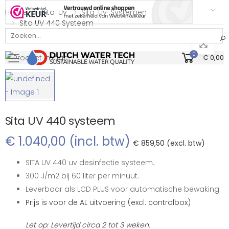
Home
Sita-Uv
Sita-Uv-Systemen
Sita UV 440 Systeem
Bekijk onze Webwinkelkeur beoordeling
0
€ 0,00
Toggle mobile menu
Sita UV 440 systeem
€ 1.040,00 (incl. btw)
€ 859,50 (excl. btw)
SITA UV 440 uv desinfectie systeem.
300 J/m2 bij 60 liter per minuut.
Leverbaar als LCD PLUS voor automatische bewaking.
Prijs is voor de AL uitvoering (excl. controlbox)
Let op: Levertijd circa 2 tot 3 weken.