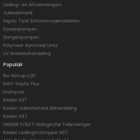
Leiding- en Afvoerreinigers
Vuilwatertank
Septic Tank Schoonmaakmiddelen
Doseerpompen
Slangenpompen
Polymeer Aanmaak Units
UV Waterbehandeling
Populair
Bio-Recup LQD
DWT-Septic Plus
Drainpure
Roebic K37
Roebic Vuilwatertank Behandeling
Roebic K47
GREEEN TOILET! Biologische Toiletreiniger
Roebic Leidingontstopper K67