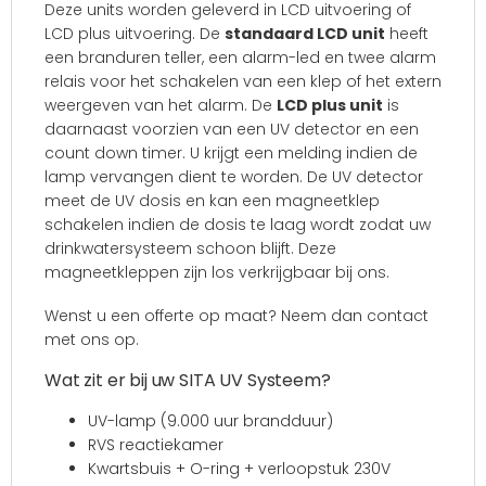
Deze units worden geleverd in LCD uitvoering of
LCD plus uitvoering. De
standaard LCD unit
heeft
een branduren teller, een alarm-led en twee alarm
relais voor het schakelen van een klep of het extern
weergeven van het alarm. De
LCD plus unit
is
daarnaast voorzien van een UV detector en een
count down timer. U krijgt een melding indien de
lamp vervangen dient te worden. De UV detector
meet de UV dosis en kan een magneetklep
schakelen indien de dosis te laag wordt zodat uw
drinkwatersysteem schoon blijft. Deze
magneetkleppen zijn los verkrijgbaar bij ons.
Wenst u een offerte op maat? Neem dan contact
met ons op.
Wat zit er bij uw SITA UV Systeem?
UV-lamp (9.000 uur brandduur)
RVS reactiekamer
Kwartsbuis + O-ring + verloopstuk 230V