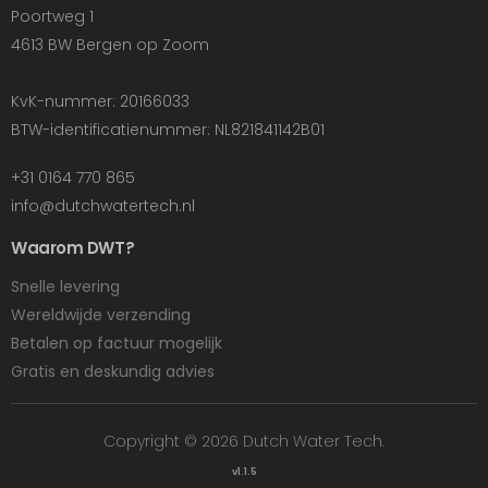
Poortweg 1
4613 BW Bergen op Zoom
KvK-nummer: 20166033
BTW-identificatienummer: NL821841142B01
+31 0164 770 865
info@dutchwatertech.nl
Waarom DWT?
Snelle levering
Wereldwijde verzending
Betalen op factuur mogelijk
Gratis en deskundig advies
Copyright © 2026 Dutch Water Tech.
v1.1.5