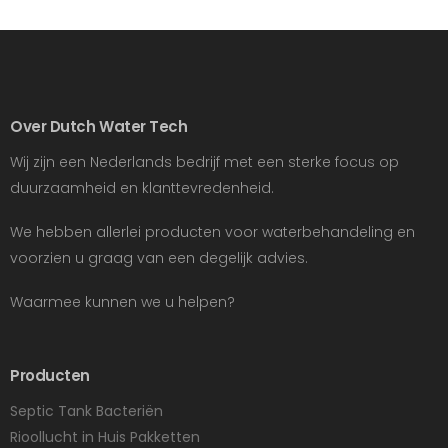
Over Dutch Water Tech
Wij zijn een Nederlands bedrijf met een sterke focus op
duurzaamheid en klanttevredenheid.
We hebben allerlei producten voor waterbehandeling en
voorzien u graag van een degelijk advies.
Waarmee kunnen we u helpen?
Producten
Septic Tank Bacteriën
Rioollucht in Huis Pakketten