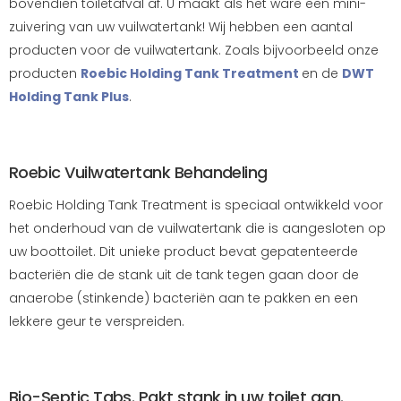
bovendien toiletafval af. U maakt als het ware een mini-
zuivering van uw vuilwatertank! Wij hebben een aantal
producten voor de vuilwatertank. Zoals bijvoorbeeld onze
producten
Roebic Holding Tank Treatment
en de
DWT
Holding Tank Plus
.
Roebic Vuilwatertank Behandeling
Roebic Holding Tank Treatment is speciaal ontwikkeld voor
het onderhoud van de vuilwatertank die is aangesloten op
uw boottoilet. Dit unieke product bevat gepatenteerde
bacteriën die de stank uit de tank tegen gaan door de
anaerobe (stinkende) bacteriën aan te pakken en een
lekkere geur te verspreiden.
Bio-Septic Tabs. Pakt stank in uw toilet aan.