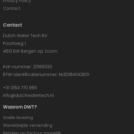
Privacy Policy
Contact
Contact
Dutch Water Tech BV
Poortweg 1
4613 BW Bergen op Zoom
KvK-nummer: 20166033
BTW-identificatienummer: NL821841142B01
+31 0164 770 865
info@dutchwatertech.nl
Waarom DWT?
Snelle levering
Wereldwijde verzending
Betalen op factuur mogelijk