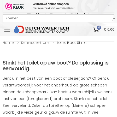
Toilet Boot Stinkt
Bekijk onze Webwinkelkeur beoordeling
0
€ 0,00
Toggle mobile menu
Home
Kenniscentrum
Toilet Boot Stinkt
Stinkt het toilet op uw boot? De oplossing is
eenvoudig.
Bent u in het bezit van een boot of plezierjacht? Of bent u
verantwoordelijk voor het onderhoud op grote schepen
binnen de scheepvaart? Dan heeft u waarschijnlijk weleens
last van een (terugkerend) probleem. Stank op het toilet!
Zeer vervelend. Zeker op toiletten op (kleinere) schepen
waarbij die vieze geur al gauw de ruimte vult. In veel