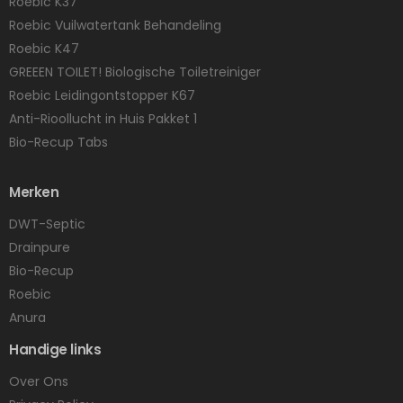
Roebic K37
Roebic Vuilwatertank Behandeling
Roebic K47
GREEEN TOILET! Biologische Toiletreiniger
Roebic Leidingontstopper K67
Anti-Rioollucht in Huis Pakket 1
Bio-Recup Tabs
Merken
DWT-Septic
Drainpure
Bio-Recup
Roebic
Anura
Handige links
Over Ons