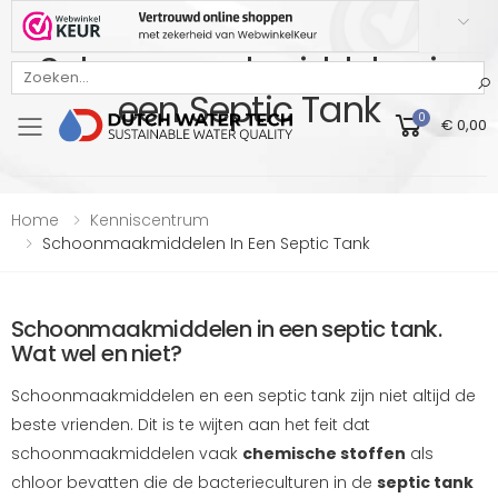
Schoonmaakmiddelen in
Bekijk onze Webwinkelkeur beoordeling
een Septic Tank
0
€ 0,00
Toggle mobile menu
Home
Kenniscentrum
Schoonmaakmiddelen In Een Septic Tank
Schoonmaakmiddelen in een septic tank.
Wat wel en niet?
Schoonmaakmiddelen en een septic tank zijn niet altijd de
beste vrienden. Dit is te wijten aan het feit dat
schoonmaakmiddelen vaak
chemische stoffen
als
chloor bevatten die de bacterieculturen in de
septic tank