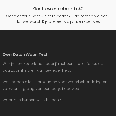
Klanttevredenheid is #1
Geen gezeur. Bent u niet tevreden? Dan zorgen we dat u
dat wel wordt. Kijk ook eens bij onze recensies!
Over Dutch Water Tech
Wij zijn een Nederlands bedrijf met een sterke focus op
duurzaamheid en klanttevredenheid.
We hebben allerlei producten voor waterbehandeling en
voorzien u graag van een degelijk advies.
Waarmee kunnen we u helpen?