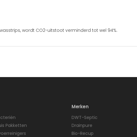
asstrips, wordt CO2-uitstoot verminderd tot wel 94%.
Merken
cteriën
DWT-Septic
uis Pakketten
Drainpure
voerreinigers
Bio-Recup