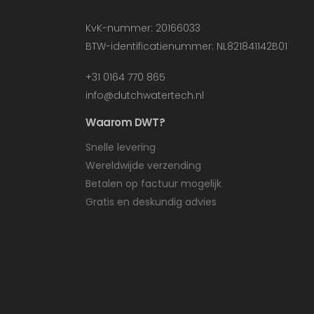
KvK-nummer: 20166033
BTW-identificatienummer: NL821841142B01
+31 0164 770 865
info@dutchwatertech.nl
Waarom DWT?
Snelle levering
Wereldwijde verzending
Betalen op factuur mogelijk
Gratis en deskundig advies