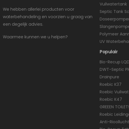
Vuilwatertank
We hebben allerlei producten voor
Septic Tank 
waterbehandeling en voorzien u graag van
Doseerpompe
een degelijk advies.
Slangenpomp
Polymeer Aan
Waarmee kunnen we u helpen?
UV Waterbeha
Populair
Bio-Recup LQ
DWT-Septic Pl
Drainpure
Roebic K37
Roebic Vuilwa
Roebic K47
GREEEN TOILET!
Roebic Leidin
Anti-Rioollucht