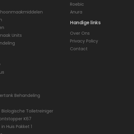
Roebic
Schoonmaakmiddelen
Anura
n
Handige links
en
Over Ons
maak Units
Privacy Policy
ndeling
Contact
D
us
tertank Behandeling
 Biologische Toiletreiniger
gontstopper K67
 in Huis Pakket 1