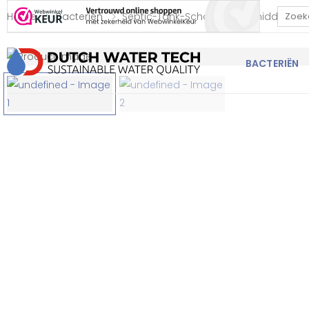
Home
Bacterien
Septic-Tank-Schoonmaakmiddelen
Bekijk onze Webwinkelkeur beoordeling
BACTERIËN