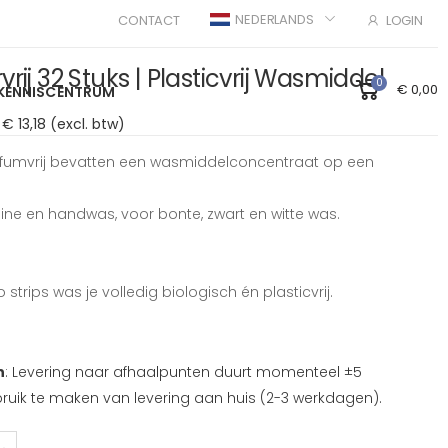
NEDERLANDS
CONTACT
LOGIN
rij 32 Stuks | Plasticvrij Wasmiddel
0
€ 0,00
KENNISCENTRUM
€ 13,18 (excl. btw)
arfumvrij bevatten een wasmiddelconcentraat op een
ne en handwas, voor bonte, zwart en witte was.
trips was je volledig biologisch én plasticvrij.
n
: Levering naar afhaalpunten duurt momenteel ±5
uik te maken van levering aan huis (2-3 werkdagen).