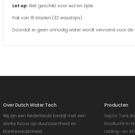
Let op:
Niet geschikt voor wol en zijde.
Pak van 16 bladen (32 wasstrips)
Doordat er geen onnodig water wordt vervoerd voor de w
Over Dutch Water Tech
Producten
Wij zijn een Nederlands bedrijf met een
Septic Tank Ba
sterke focus op duurzaamheid en
Rioollucht in H
klanttevredenheid.
Leiding- en Af