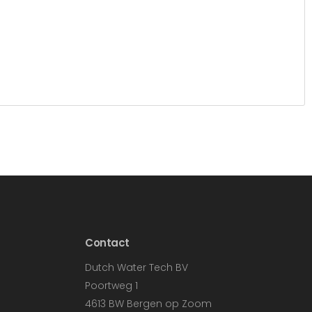
Contact
Dutch Water Tech BV
Poortweg 1
4613 BW Bergen op Zoom