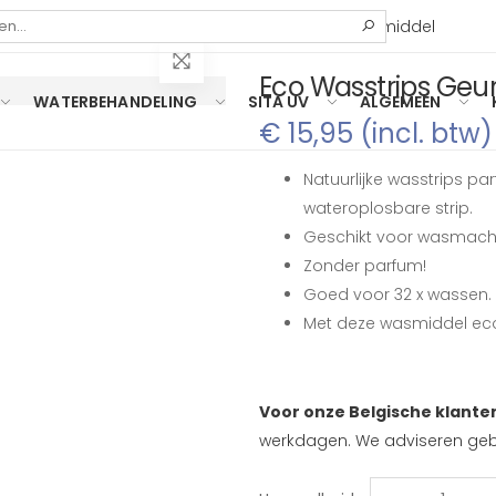
Zoeken
Eco Wasstrips Geurvrij 32 Stuks | Plasticvrij Wasmiddel
Eco Wasstrips Geurv
WATERBEHANDELING
SITA UV
ALGEMEEN
€ 15,95 (incl. btw)
Natuurlijke wasstrips p
wateroplosbare strip.
Geschikt voor wasmachi
Zonder parfum!
Goed voor 32 x wassen.
Met deze wasmiddel eco s
Voor onze Belgische klante
werkdagen. We adviseren gebr