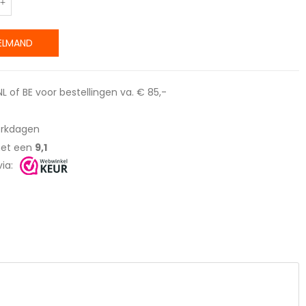
ELMAND
L of BE voor bestellingen va. € 85,-
werkdagen
met een
9,1
ia: