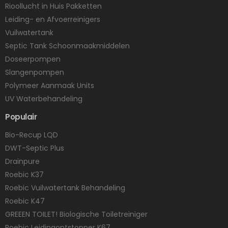
Rioollucht in Huis Pakketten
Leiding- en Afvoerreinigers
Vuilwatertank
Septic Tank Schoonmaakmiddelen
Doseerpompen
Slangenpompen
Polymeer Aanmaak Units
UV Waterbehandeling
Populair
Bio-Recup LQD
DWT-Septic Plus
Drainpure
Roebic K37
Roebic Vuilwatertank Behandeling
Roebic K47
GREEEN TOILET! Biologische Toiletreiniger
Roebic Leidingontstopper K67