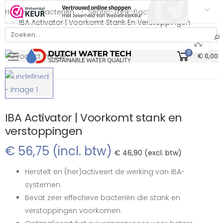
Home
Bacterien
Septic-Tank-Bacterien
IBA Activator | Voorkomt Stank En Verstoppingen
Bekijk onze Webwinkelkeur beoordeling
0
€ 0,00
Toggle mobile menu
IBA Activator | Voorkomt stank en
verstoppingen
€ 56,75 (incl. btw)
€ 46,90 (excl. btw)
Herstelt en (her)activeert de werking van IBA-
systemen.
Bevat zeer effectieve bacteriën die stank en
verstoppingen voorkomen.