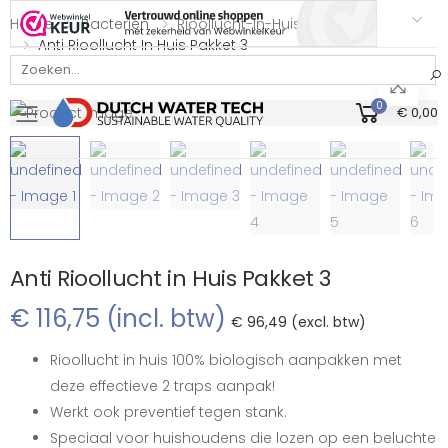
Home
Bacterien
Rioollucht-In-Huis
Anti Rioollucht In Huis Pakket 3
Bekijk onze Webwinkelkeur beoordeling
0
€ 0,00
Toggle mobile menu
Anti Rioollucht in Huis Pakket 3
€ 116,75 (incl. btw)
€ 96,49 (excl. btw)
Rioollucht in huis 100% biologisch aanpakken met
deze effectieve 2 traps aanpak!
Werkt ook preventief tegen stank.
Speciaal voor huishoudens die lozen op een beluchte