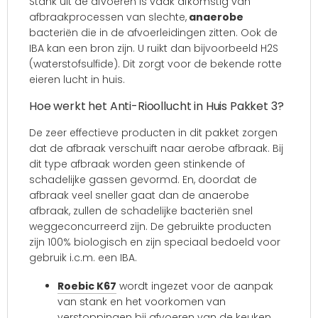
Stank uit de afvoeren is vaak afkomstig van
afbraakprocessen van slechte,
anaerobe
bacteriën die in de afvoerleidingen zitten. Ook de
IBA kan een bron zijn. U ruikt dan bijvoorbeeld H2S
(waterstofsulfide). Dit zorgt voor de bekende rotte
eieren lucht in huis.
Hoe werkt het Anti-Rioollucht in Huis Pakket 3?
De zeer effectieve producten in dit pakket zorgen
dat de afbraak verschuift naar aerobe afbraak. Bij
dit type afbraak worden geen stinkende of
schadelijke gassen gevormd. En, doordat de
afbraak veel sneller gaat dan de anaerobe
afbraak, zullen de schadelijke bacteriën snel
weggeconcurreerd zijn. De gebruikte producten
zijn 100% biologisch en zijn speciaal bedoeld voor
gebruik i.c.m. een IBA.
Roebic K67
wordt ingezet voor de aanpak
van stank en het voorkomen van
verstoppingen bij afvoeren van de keuken,