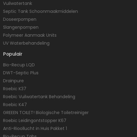
Vuilwatertank
Septic Tank Schoonmaakmiddelen
Doseerpompen
Slangenpompen
Polymeer Aanmaak Units
UV Waterbehandeling
Populair
Bio-Recup LQD
DWT-Septic Plus
Drainpure
Roebic K37
Roebic Vuilwatertank Behandeling
Roebic K47
GREEEN TOILET! Biologische Toiletreiniger
Roebic Leidingontstopper K67
Anti-Rioollucht in Huis Pakket 1
Bio-Recup Tabs