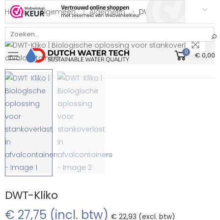
Home
Algemeen
Algemeen
DWT-Kliko
Bekijk onze Webwinkelkeur beoordeling
0
€ 0,00
Toggle mobile menu
DWT-Kliko
€ 27,75 (incl. btw)
€ 22,93 (excl. btw)