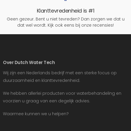
Klanttevredenheid is #1
Geen gezeur. Bent u niet tevreden? Dan zorgen we dat u
dat wel wordt. Kijk ook eens bij onze recensies!
Over Dutch Water Tech
Wij zijn een Nederlands bedrijf met een sterke focus op
duurzaamheid en klanttevredenheid.
We hebben allerlei producten voor waterbehandeling en
voorzien u graag van een degelijk advies.
Waarmee kunnen we u helpen?