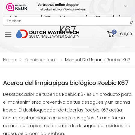
Manual De Usuario Roebic
Bekijk onze Webwinkelkeur beoordeling
K67
0
€ 0,00
Toggle mobile menu
Home
Kenniscentrum
Manual De Usuario Roebic K67
Acerca del limpiapipas biológico Roebic K67
Desatascador de tuberías Roebic K67 es un producto para
el mantenimiento preventivo de tus desagües y un aroma
fresco. El desbloqueador de tuberías Roebic K67 actúa
contra obstrucciones en varios desagües. Es una forma
natural de limpiar tus tuberías de desagüe de residuos de
grasa, pelo, comida y jabón.