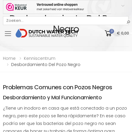
Desbordamiento Del Pozo
Bekijk onze Webwinkelkeur beoordeling
Negro
0
€ 0,00
Toggle mobile menu
Home
Kenniscentrum
Desbordamiento Del Pozo Negro
Problemas Comunes con Pozos Negros
Desbordamiento y Mal Funcionamiento
¿Tiene un inodoro en casa que está conectado a un pozo
negro, pero este pozo se llena rápidamente? En ese caso
podría ser que las bacterias del pozo negro no sean
capaces de hacer su trabajo de forma óptima para