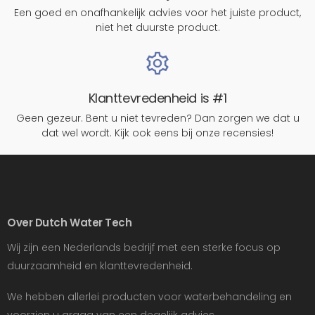
Een goed en onafhankelijk advies voor het juiste product,
niet het duurste product.
Klanttevredenheid is #1
Geen gezeur. Bent u niet tevreden? Dan zorgen we dat u
dat wel wordt. Kijk ook eens bij onze recensies!
Over Dutch Water Tech
Wij zijn een Nederlands bedrijf met een sterke focus op
duurzaamheid en klanttevredenheid.
We hebben allerlei producten voor waterbehandeling en
voorzien u graag van een degelijk advies.